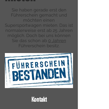
Sie haben gerade erst den
Führerschein gemacht und
möchten einen
Supersportwagen mieten. Das ist
normalerweise erst ab 25 Jahren
möglich. Doch bei uns können
Sie das schon ab
0 Jahren
Führerschein besitz.
Kontakt